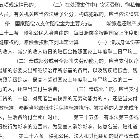
五项规定情形的； （二）在处理案件中有贪污受贿，徇私舞
人员，有关机关应当依法给予处分；构成犯罪的，应当依法追究
十二条 国家赔偿以支付赔偿金为主要方式。 能够返还财产
三十三条 侵犯公民人身自由的，每日赔偿金按照国家上年度职
健康权的，赔偿金按照下列规定计算： （一）造成身体伤害
的收入。减少的收入每日的赔偿金按照国家上年度职工日平均工
倍； （二）造成部分或者全部丧失劳动能力的，应当支付医疗
增加的必要支出和继续治疗所必需的费用，以及残疾赔偿金。残
伤残等级确定，最高不超过国家上年度职工年平均工资的二十
能力的人，还应当支付生活费； （三）造成死亡的，应当支付
工资的二十倍。对死者生前扶养的无劳动能力的人，还应当支付
放标准，参照当地最低生活保障标准执行。被扶养的人是未成年
的人，生活费给付至死亡时止。 第三十五条 有本法第三条或
侵权行为影响的范围内，为受害人消除影响，恢复名誉，赔礼道
慰金。 第三十六条 侵犯公民、法人和其他组织的财产权造成