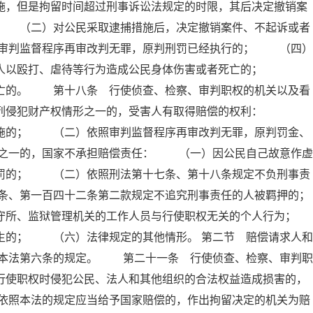
施，但是拘留时间超过刑事诉讼法规定的时限，其后决定撤销案
； （二）对公民采取逮捕措施后，决定撤销案件、不起诉或者
审判监督程序再审改判无罪，原判刑罚已经执行的； （四）
他人以殴打、虐待等行为造成公民身体伤害或者死亡的；
死亡的。 第十八条 行使侦查、检察、审判职权的机关以及看
下列侵犯财产权情形之一的，受害人有取得赔偿的权利：
措施的； （二）依照审判监督程序再审改判无罪，原判罚金、
之一的，国家不承担赔偿责任： （一）因公民自己故意作虚
刑罚的； （二）依照刑法第十七条、第十八条规定不负刑事责
条、第一百四十二条第二款规定不追究刑事责任的人被羁押的；
所、监狱管理机关的工作人员与行使职权无关的个人行为；
的； （六）法律规定的其他情形。 第二节 赔偿请求人和
本法第六条的规定。 第二十一条 行使侦查、检察、审判职
行使职权时侵犯公民、法人和其他组织的合法权益造成损害的，
依照本法的规定应当给予国家赔偿的，作出拘留决定的机关为赔