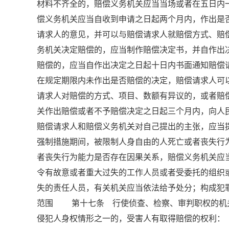
材料不齐全的，赔偿义务机关应当当场或者在五日
偿义务机关应当自收到申请之日起两个月内，作出是
请求人的意见，并可以与赔偿请求人就赔偿方式、
务机关决定赔偿的，应当制作赔偿决定书，并自作
赔偿的，应当自作出决定之日起十日内书面通知赔
在规定期限内未作出是否赔偿的决定，赔偿请求人
请求人对赔偿的方式、项目、数额有异议的，或者赔
关作出赔偿或者不予赔偿决定之日起三个月内，向
赔偿请求人和赔偿义务机关对自己提出的主张，应
强制措施期间，被限制人身自由的人死亡或者丧失行
者丧失行为能力是否存在因果关系，赔偿义务机关
令有故意或者重大过失的工作人员或者受委托的组
失的责任人员，有关机关应当依法给予处分；构成犯罪
范围 第十七条 行使侦查、检察、审判职权的机
侵犯人身权情形之一的，受害人有取得赔偿的权利