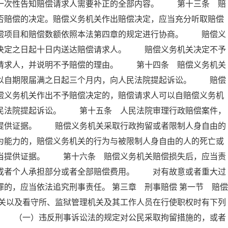
内一次性告知赔偿请求人需要补正的全部内容。 第十三条 赔
否赔偿的决定。赔偿义务机关作出赔偿决定，应当充分听取赔偿
赔偿项目和赔偿数额依照本法第四章的规定进行协商。 赔偿义
出决定之日起十日内送达赔偿请求人。 赔偿义务机关决定不予
偿请求人，并说明不予赔偿的理由。 第十四条 赔偿义务机关
可以自期限届满之日起三个月内，向人民法院提起诉讼。 赔偿
偿义务机关作出不予赔偿决定的，赔偿请求人可以自赔偿义务机
人民法院提起诉讼。 第十五条 人民法院审理行政赔偿案件，
当提供证据。 赔偿义务机关采取行政拘留或者限制人身自由的
为能力的，赔偿义务机关的行为与被限制人身自由的人的死亡或
应当提供证据。 第十六条 赔偿义务机关赔偿损失后，应当责
织或者个人承担部分或者全部赔偿费用。 对有故意或者重大过
的，应当依法追究刑事责任。 第三章 刑事赔偿 第一节 赔偿
关以及看守所、监狱管理机关及其工作人员在行使职权时有下列
： （一）违反刑事诉讼法的规定对公民采取拘留措施的，或者