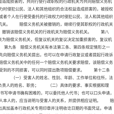
益造成损害的，共同行使行政职权的行政机关为共同赔偿义务机
力时侵犯公民、法人和其他组织的合法权益造成损害的，被授权
或者个人在行使受委托的行政权力时侵犯公民、法人和其他组织
务机关。 赔偿义务机关被撤销的，继续行使其职权的行政机关
的，撤销该赔偿义务机关的行政机关为赔偿义务机关。 第八
关为赔偿义务机关，但复议机关的复议决定加重损害的，复议机
 第九条 赔偿义务机关有本法第三条、第四条规定情形之一
先向赔偿义务机关提出，也可以在申请行政复议或者提起行政诉
赔偿义务机关中的任何一个赔偿义务机关要求赔偿，该赔偿义务
据受到的不同损害，可以同时提出数项赔偿要求。 第十二条
项： （一）受害人的姓名、性别、年龄、工作单位和住所，法
要负责人的姓名、职务； （二）具体的要求、事实根据和理
写申请书确有困难的，可以委托他人代书；也可以口头申请，
人本人的，应当说明与受害人的关系，并提供相应证明。 赔
出具加盖本行政机关专用印章并注明收讫日期的书面凭证。申请