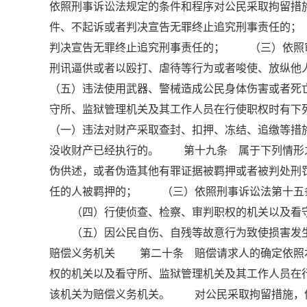
依照刑事诉讼法规定的条件和程序对公民采取拘留措
件、不起诉或者判决宣告无罪终止追究刑事责任的
判决宣告无罪终止追究刑事责任的； （三）依照
刑讯逼供或者以殴打、虐待等行为或者唆使、放纵
（五）违法使用武器、警械造成公民身体伤害或者
守所、监狱管理机关及其工作人员在行使职权时有
（一）违法对财产采取查封、扣押、冻结、追缴等
没收财产已经执行的。 第十九条 属于下列情形
伪供述，或者伪造其他有罪证据被羁押或者被判处
任的人被羁押的； （三）依照刑事诉讼法第十五
（四）行使侦查、检察、审判职权的机关以及看守
（五）因公民自伤、自残等故意行为致使损害发生
赔偿义务机关 第二十条 赔偿请求人的确定依照
权的机关以及看守所、监狱管理机关及其工作人员在
该机关为赔偿义务机关。 对公民采取拘留措施，