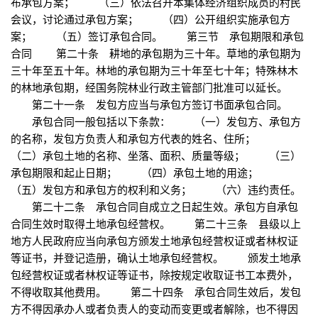
布承包方案； （三）依法召开本集体经济组织成员的村民
会议，讨论通过承包方案； （四）公开组织实施承包方
案； （五）签订承包合同。 第三节 承包期限和承包
合同 第二十条 耕地的承包期为三十年。草地的承包期为
三十年至五十年。林地的承包期为三十年至七十年；特殊林木
的林地承包期，经国务院林业行政主管部门批准可以延长。
第二十一条 发包方应当与承包方签订书面承包合同。
承包合同一般包括以下条款： （一）发包方、承包方
的名称，发包方负责人和承包方代表的姓名、住所；
（二）承包土地的名称、坐落、面积、质量等级； （三）
承包期限和起止日期； （四）承包土地的用途；
（五）发包方和承包方的权利和义务； （六）违约责任。
第二十二条 承包合同自成立之日起生效。承包方自承包
合同生效时取得土地承包经营权。 第二十三条 县级以上
地方人民政府应当向承包方颁发土地承包经营权证或者林权证
等证书，并登记造册，确认土地承包经营权。 颁发土地承
包经营权证或者林权证等证书，除按规定收取证书工本费外，
不得收取其他费用。 第二十四条 承包合同生效后，发包
方不得因承办人或者负责人的变动而变更或者解除，也不得因