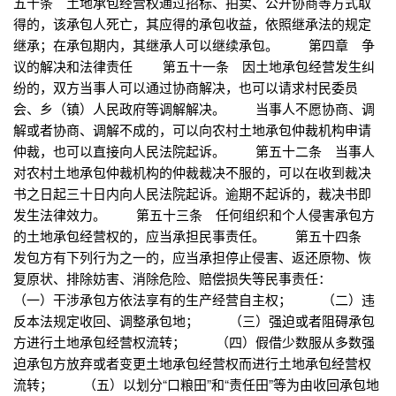
五十条 土地承包经营权通过招标、拍卖、公开协商等方式取
得的，该承包人死亡，其应得的承包收益，依照继承法的规定
继承；在承包期内，其继承人可以继续承包。 第四章 争
议的解决和法律责任 第五十一条 因土地承包经营发生纠
纷的，双方当事人可以通过协商解决，也可以请求村民委员
会、乡（镇）人民政府等调解解决。 当事人不愿协商、调
解或者协商、调解不成的，可以向农村土地承包仲裁机构申请
仲裁，也可以直接向人民法院起诉。 第五十二条 当事人
对农村土地承包仲裁机构的仲裁裁决不服的，可以在收到裁决
书之日起三十日内向人民法院起诉。逾期不起诉的，裁决书即
发生法律效力。 第五十三条 任何组织和个人侵害承包方
的土地承包经营权的，应当承担民事责任。 第五十四条
发包方有下列行为之一的，应当承担停止侵害、返还原物、恢
复原状、排除妨害、消除危险、赔偿损失等民事责任：
（一）干涉承包方依法享有的生产经营自主权； （二）违
反本法规定收回、调整承包地； （三）强迫或者阻碍承包
方进行土地承包经营权流转； （四）假借少数服从多数强
迫承包方放弃或者变更土地承包经营权而进行土地承包经营权
流转； （五）以划分“口粮田”和“责任田”等为由收回承包地