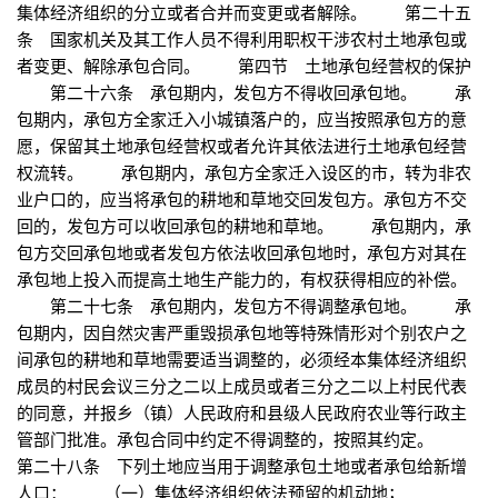
集体经济组织的分立或者合并而变更或者解除。 第二十五
条 国家机关及其工作人员不得利用职权干涉农村土地承包或
者变更、解除承包合同。 第四节 土地承包经营权的保护
第二十六条 承包期内，发包方不得收回承包地。 承
包期内，承包方全家迁入小城镇落户的，应当按照承包方的意
愿，保留其土地承包经营权或者允许其依法进行土地承包经营
权流转。 承包期内，承包方全家迁入设区的市，转为非农
业户口的，应当将承包的耕地和草地交回发包方。承包方不交
回的，发包方可以收回承包的耕地和草地。 承包期内，承
包方交回承包地或者发包方依法收回承包地时，承包方对其在
承包地上投入而提高土地生产能力的，有权获得相应的补偿。
第二十七条 承包期内，发包方不得调整承包地。 承
包期内，因自然灾害严重毁损承包地等特殊情形对个别农户之
间承包的耕地和草地需要适当调整的，必须经本集体经济组织
成员的村民会议三分之二以上成员或者三分之二以上村民代表
的同意，并报乡（镇）人民政府和县级人民政府农业等行政主
管部门批准。承包合同中约定不得调整的，按照其约定。
第二十八条 下列土地应当用于调整承包土地或者承包给新增
人口： （一）集体经济组织依法预留的机动地；