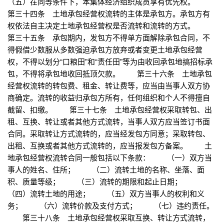
（五）在同等条件下，本集体经济组织成员享有优先权。
第三十四条 土地承包经营权流转的主体是承包方。承包方有
权依法自主决定土地承包经营权是否流转和流转的方式。
第三十五条 承包期内，发包方不得单方面解除承包合同，不
得假借少数服从多数强迫承包方放弃或者变更土地承包经营
权，不得以划分“口粮田”和“责任田”等为由收回承包地搞招标承
包，不得将承包地收回抵顶欠款。 第三十六条 土地承包
经营权流转的转包费、租金、转让费等，应当由当事人双方协
商确定。流转的收益归承包方所有，任何组织和个人不得擅自
截留、扣缴。 第三十七条 土地承包经营权采取转包、出
租、互换、转让或者其他方式流转，当事人双方应当签订书面
合同。采取转让方式流转的，应当经发包方同意；采取转包、
出租、互换或者其他方式流转的，应当报发包方备案。 土
地承包经营权流转合同一般包括以下条款： （一）双方当
事人的姓名、住所； （二）流转土地的名称、坐落、面
积、质量等级； （三）流转的期限和起止日期；
（四）流转土地的用途； （五）双方当事人的权利和义
务； （六）流转价款及支付方式； （七）违约责任。
第三十八条 土地承包经营权采取互换、转让方式流转，