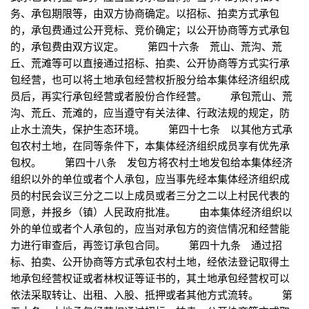
务、承包期限等，由双方协商确定。以招标、拍卖方式承包
的，承包费通过公开竞标、竞价确定；以公开协商等方式承包
的，承包费由双方议定。 第四十六条 荒山、荒沟、荒
丘、荒滩等可以直接通过招标、拍卖、公开协商等方式实行承
包经营，也可以将土地承包经营权折股分给本集体经济组织成
员后，再实行承包经营或者股份合作经营。 承包荒山、荒
沟、荒丘、荒滩的，应当遵守有关法律、行政法规的规定，防
止水土流失，保护生态环境。 第四十七条 以其他方式承
包农村土地，在同等条件下，本集体经济组织成员享有优先承
包权。 第四十八条 发包方将农村土地发包给本集体经济
组织以外的单位或者个人承包，应当事先经本集体经济组织成
员的村民会议三分之二以上成员或者三分之二以上村民代表的
同意，并报乡（镇）人民政府批准。 由本集体经济组织以
外的单位或者个人承包的，应当对承包方的资信情况和经营能
力进行审查后，再签订承包合同。 第四十九条 通过招
标、拍卖、公开协商等方式承包农村土地，经依法登记取得土
地承包经营权证或者林权证等证书的，其土地承包经营权可以
依法采取转让、出租、入股、抵押或者其他方式流转。 第