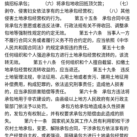
搞招标承包； （六）将承包地收回抵顶欠款； （七）
剥夺、侵害妇女依法享有的土地承包经营权； （八）其他
侵害土地承包经营权的行为。 第五十五条 承包合同中违
背承包方意愿或者违反法律、行政法规有关不得收回、调整承
包地等强制性规定的约定无效。 第五十六条 当事人一方
不履行合同义务或者履行义务不符合约定的，应当依照《中华
人民共和国合同法》的规定承担违约责任。 第五十七条
任何组织和个人强迫承包方进行土地承包经营权流转的，该流
转无效。 第五十八条 任何组织和个人擅自截留、扣缴土
地承包经营权流转收益的，应当退还。 第五十九条 违反
土地管理法规，非法征用、占用土地或者贪污、挪用土地征用
补偿费用，构成犯罪的，依法追究刑事责任；造成他人损害
的，应当承担损害赔偿等责任。 第六十条 承包方违法将
承包地用于非农建设的，由县级以上地方人民政府有关行政主
管部门依法予以处罚。 承包方给承包地造成永久性损害
的，发包方有权制止，并有权要求承包方赔偿由此造成的损
失。 第六十一条 国家机关及其工作人员有利用职权干涉
农村土地承包，变更、解除承包合同，干涉承包方依法享有的
生产经营自主权，或者强迫、阻碍承包方进行土地承包经营权