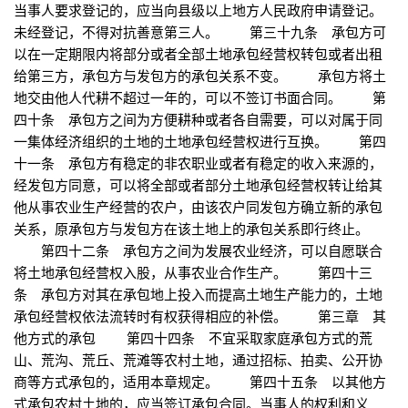
当事人要求登记的，应当向县级以上地方人民政府申请登记。
未经登记，不得对抗善意第三人。 第三十九条 承包方可
以在一定期限内将部分或者全部土地承包经营权转包或者出租
给第三方，承包方与发包方的承包关系不变。 承包方将土
地交由他人代耕不超过一年的，可以不签订书面合同。 第
四十条 承包方之间为方便耕种或者各自需要，可以对属于同
一集体经济组织的土地的土地承包经营权进行互换。 第四
十一条 承包方有稳定的非农职业或者有稳定的收入来源的，
经发包方同意，可以将全部或者部分土地承包经营权转让给其
他从事农业生产经营的农户，由该农户同发包方确立新的承包
关系，原承包方与发包方在该土地上的承包关系即行终止。
第四十二条 承包方之间为发展农业经济，可以自愿联合
将土地承包经营权入股，从事农业合作生产。 第四十三
条 承包方对其在承包地上投入而提高土地生产能力的，土地
承包经营权依法流转时有权获得相应的补偿。 第三章 其
他方式的承包 第四十四条 不宜采取家庭承包方式的荒
山、荒沟、荒丘、荒滩等农村土地，通过招标、拍卖、公开协
商等方式承包的，适用本章规定。 第四十五条 以其他方
式承包农村土地的，应当签订承包合同。当事人的权利和义