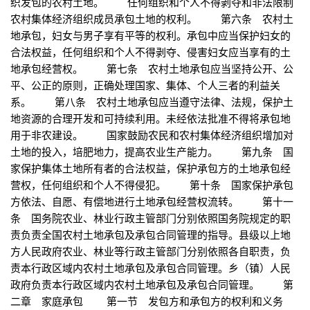
织发包的农村土地。 任何组织和个人不得剥夺和非法限制
农村集体经济组织成员承包土地的权利。 第六条 农村土
地承包，妇女与男子享有平等的权利。承包中应当保护妇女的
合法权益，任何组织和个人不得剥夺、侵害妇女应当享有的土
地承包经营权。 第七条 农村土地承包应当坚持公开、公
平、公正的原则，正确处理国家、集体、个人三者的利益关
系。 第八条 农村土地承包应当遵守法律、法规，保护土
地资源的合理开发和可持续利用。未经依法批准不得将承包地
用于非农建设。 国家鼓励农民和农村集体经济组织增加对
土地的投入，培肥地力，提高农业生产能力。 第九条 国
家保护集体土地所有者的合法权益，保护承包方的土地承包经
营权，任何组织和个人不得侵犯。 第十条 国家保护承包
方依法、自愿、有偿地进行土地承包经营权流转。 第十一
条 国务院农业、林业行政主管部门分别依照国务院规定的职
责负责全国农村土地承包及承包合同管理的指导。县级以上地
方人民政府农业、林业等行政主管部门分别依照各自职责，负
责本行政区域内农村土地承包及承包合同管理。乡（镇）人民
政府负责本行政区域内农村土地承包及承包合同管理。 第
二章 家庭承包 第一节 发包方和承包方的权利和义务