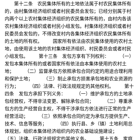
第十二条 农民集体所有的土地依法属于村农民集体所有
的，由村集体经济组织或者村民委员会发包；已经分别属于村
内两个以上农村集体经济组织的农民集体所有的，由村内各该
农村集体经济组织或者村民小组发包。村集体经济组织或者村
民委员会发包的，不得改变村内各集体经济组织农民集体所有
的土地的所有权。 国家所有依法由农民集体使用的农村土
地，由使用该土地的农村集体经济组织、村民委员会或者村民
小组发包。 第十三条 发包方享有下列权利： （一）
发包本集体所有的或者国家所有依法由本集体使用的农村土
地； （二）监督承包方依照承包合同约定的用途合理利用
和保护土地； （三）制止承包方损害承包地和农业资源的
行为； （四）法律、行政法规规定的其他权利。 第十
四条 发包方承担下列义务： （一）维护承包方的土地承
包经营权，不得非法变更、解除承包合同； （二）尊重承
包方的生产经营自主权，不得干涉承包方依法进行正常的生产
经营活动； （三）依照承包合同约定为承包方提供生产、
技术、信息等服务； （四）执行县、乡（镇）土地利用总
体规划，组织本集体经济组织内的农业基础设施建设；
（五）法律、行政法规规定的其他义务。 第十五条 家庭