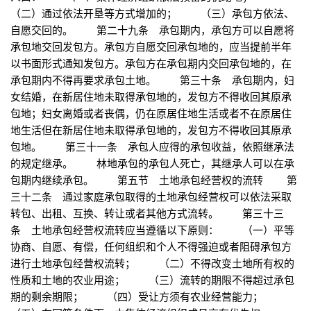
（二）通过依法开垦等方式增加的； （三）承包方依法、
自愿交回的。 第二十九条 承包期内，承包方可以自愿将
承包地交回发包方。承包方自愿交回承包地的，应当提前半年
以书面形式通知发包方。承包方在承包期内交回承包地的，在
承包期内不得再要求承包土地。 第三十条 承包期内，妇
女结婚，在新居住地未取得承包地的，发包方不得收回其原承
包地；妇女离婚或者丧偶，仍在原居住地生活或者不在原居住
地生活但在新居住地未取得承包地的，发包方不得收回其原承
包地。 第三十一条 承包人应得的承包收益，依照继承法
的规定继承。 林地承包的承包人死亡，其继承人可以在承
包期内继续承包。 第五节 土地承包经营权的流转 第
三十二条 通过家庭承包取得的土地承包经营权可以依法采取
转包、出租、互换、转让或者其他方式流转。 第三十三
条 土地承包经营权流转应当遵循以下原则： （一）平等
协商、自愿、有偿，任何组织和个人不得强迫或者阻碍承包方
进行土地承包经营权流转； （二）不得改变土地所有权的
性质和土地的农业用途； （三）流转的期限不得超过承包
期的剩余期限； （四）受让方须有农业经营能力；