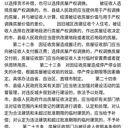
以选择货币补偿，也可以选择房屋产权调换。 被征收人选
择房屋产权调换的，市、县级人民政府应当提供用于产权调换
的房屋，并与被征收人计算、结清被征收房屋价值与用于产权
调换房屋价值的差价。 因旧城区改建征收个人住宅，被征
收人选择在改建地段进行房屋产权调换的，作出房屋征收决定
的市、县级人民政府应当提供改建地段或者就近地段的房屋。
第二十二条 因征收房屋造成搬迁的，房屋征收部门应当
向被征收人支付搬迁费；选择房屋产权调换的，产权调换房屋
交付前，房屋征收部门应当向被征收人支付临时安置费或者提
供周转用房。 第二十三条 对因征收房屋造成停产停业损
失的补偿，根据房屋被征收前的效益、停产停业期限等因素确
定。具体办法由省、自治区、直辖市制定。 第二十四条
市、县级人民政府及其有关部门应当依法加强对建设活动的监
督管理，对违反城乡规划进行建设的，依法予以处理。
市、县级人民政府作出房屋征收决定前，应当组织有关部门依
法对征收范围内未经登记的建筑进行调查、认定和处理。对认
定为合法建筑和未超过批准期限的临时建筑的，应当给予补
偿；对认定为违法建筑和超过批准期限的临时建筑的，不予补
偿。 第二十五条 房屋征收部门与被征收人依照本条例的