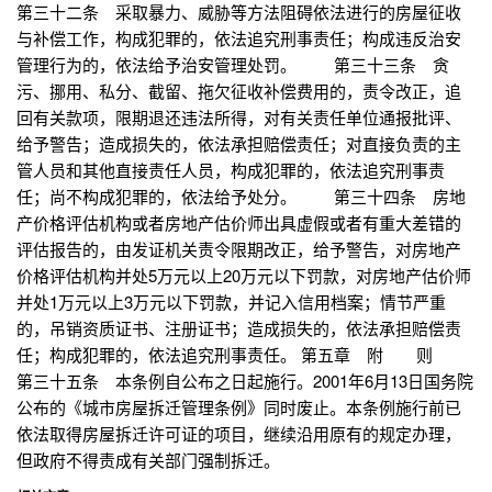
第三十二条 采取暴力、威胁等方法阻碍依法进行的房屋征收
与补偿工作，构成犯罪的，依法追究刑事责任；构成违反治安
管理行为的，依法给予治安管理处罚。 第三十三条 贪
污、挪用、私分、截留、拖欠征收补偿费用的，责令改正，追
回有关款项，限期退还违法所得，对有关责任单位通报批评、
给予警告；造成损失的，依法承担赔偿责任；对直接负责的主
管人员和其他直接责任人员，构成犯罪的，依法追究刑事责
任；尚不构成犯罪的，依法给予处分。 第三十四条 房地
产价格评估机构或者房地产估价师出具虚假或者有重大差错的
评估报告的，由发证机关责令限期改正，给予警告，对房地产
价格评估机构并处5万元以上20万元以下罚款，对房地产估价师
并处1万元以上3万元以下罚款，并记入信用档案；情节严重
的，吊销资质证书、注册证书；造成损失的，依法承担赔偿责
任；构成犯罪的，依法追究刑事责任。 第五章 附 则
第三十五条 本条例自公布之日起施行。2001年6月13日国务院
公布的《城市房屋拆迁管理条例》同时废止。本条例施行前已
依法取得房屋拆迁许可证的项目，继续沿用原有的规定办理，
但政府不得责成有关部门强制拆迁。