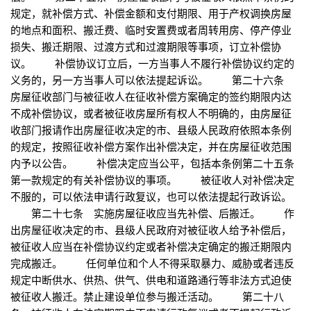
规定，就补偿方式、补偿金额和支付期限、用于产权调换房屋
的地点和面积、搬迁费、临时安置费或者周转用房、停产停业
损失、搬迁期限、过渡方式和过渡期限等事项，订立补偿协
议。 补偿协议订立后，一方当事人不履行补偿协议约定的
义务的，另一方当事人可以依法提起诉讼。 第二十六条
房屋征收部门与被征收人在征收补偿方案确定的签约期限内达
不成补偿协议，或者被征收房屋所有权人不明确的，由房屋征
收部门报请作出房屋征收决定的市、县级人民政府依照本条例
的规定，按照征收补偿方案作出补偿决定，并在房屋征收范围
内予以公告。 补偿决定应当公平，包括本条例第二十五条
第一款规定的有关补偿协议的事项。 被征收人对补偿决定
不服的，可以依法申请行政复议，也可以依法提起行政诉讼。
第二十七条 实施房屋征收应当先补偿、后搬迁。 作
出房屋征收决定的市、县级人民政府对被征收人给予补偿后，
被征收人应当在补偿协议约定或者补偿决定确定的搬迁期限内
完成搬迁。 任何单位和个人不得采取暴力、威胁或者违反
规定中断供水、供热、供气、供电和道路通行等非法方式迫使
被征收人搬迁。禁止建设单位参与搬迁活动。 第二十八