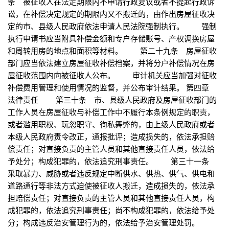
条 被征收人在法定期限内不申请行政复议或者不提起行政诉
讼，在补偿决定规定的期限内又不搬迁的，由作出房屋征收决
定的市、县级人民政府依法申请人民法院强制执行。 强制
执行申请书应当附具补偿金额和专户存储账号、产权调换房屋
和周转用房的地点和面积等材料。 第二十九条 房屋征收
部门应当依法建立房屋征收补偿档案，并将分户补偿情况在房
屋征收范围内向被征收人公布。 审计机关应当加强对征收
补偿费用管理和使用情况的监督，并公布审计结果。 第四章
法律责任 第三十条 市、县级人民政府及房屋征收部门的
工作人员在房屋征收与补偿工作中不履行本条例规定的职责，
或者滥用职权、玩忽职守、徇私舞弊的，由上级人民政府或者
本级人民政府责令改正，通报批评；造成损失的，依法承担赔
偿责任；对直接负责的主管人员和其他直接责任人员，依法给
予处分；构成犯罪的，依法追究刑事责任。 第三十一条
采取暴力、威胁或者违反规定中断供水、供热、供气、供电和
道路通行等非法方式迫使被征收人搬迁，造成损失的，依法承
担赔偿责任；对直接负责的主管人员和其他直接责任人员，构
成犯罪的，依法追究刑事责任；尚不构成犯罪的，依法给予处
分；构成违反治安管理行为的，依法给予治安管理处罚。