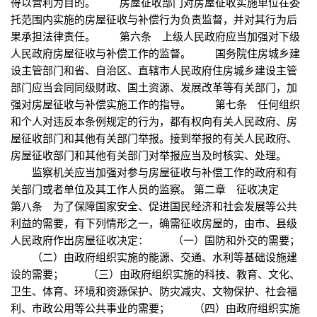
得以营利为目的。 房屋征收部门对房屋征收实施单位在委
托范围内实施的房屋征收与补偿行为负责监督，并对其行为后
果承担法律责任。 第六条 上级人民政府应当加强对下级
人民政府房屋征收与补偿工作的监督。 国务院住房城乡建
设主管部门和省、自治区、直辖市人民政府住房城乡建设主管
部门应当会同同级财政、国土资源、发展改革等有关部门，加
强对房屋征收与补偿实施工作的指导。 第七条 任何组织
和个人对违反本条例规定的行为，都有权向有关人民政府、房
屋征收部门和其他有关部门举报。接到举报的有关人民政府、
房屋征收部门和其他有关部门对举报应当及时核实、处理。
监察机关应当加强对参与房屋征收与补偿工作的政府和有
关部门或者单位及其工作人员的监察。 第二章 征收决定
第八条 为了保障国家安全、促进国民经济和社会发展等公共
利益的需要，有下列情形之一，确需征收房屋的，由市、县级
人民政府作出房屋征收决定： （一）国防和外交的需要；
（二）由政府组织实施的能源、交通、水利等基础设施建
设的需要； （三）由政府组织实施的科技、教育、文化、
卫生、体育、环境和资源保护、防灾减灾、文物保护、社会福
利、市政公用等公共事业的需要； （四）由政府组织实施