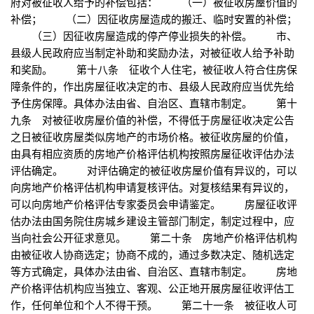
府对被征收人给予的补偿包括： （一）被征收房屋价值的
补偿； （二）因征收房屋造成的搬迁、临时安置的补偿；
（三）因征收房屋造成的停产停业损失的补偿。 市、
县级人民政府应当制定补助和奖励办法，对被征收人给予补助
和奖励。 第十八条 征收个人住宅，被征收人符合住房保
障条件的，作出房屋征收决定的市、县级人民政府应当优先给
予住房保障。具体办法由省、自治区、直辖市制定。 第十
九条 对被征收房屋价值的补偿，不得低于房屋征收决定公告
之日被征收房屋类似房地产的市场价格。被征收房屋的价值，
由具有相应资质的房地产价格评估机构按照房屋征收评估办法
评估确定。 对评估确定的被征收房屋价值有异议的，可以
向房地产价格评估机构申请复核评估。对复核结果有异议的，
可以向房地产价格评估专家委员会申请鉴定。 房屋征收评
估办法由国务院住房城乡建设主管部门制定，制定过程中，应
当向社会公开征求意见。 第二十条 房地产价格评估机构
由被征收人协商选定；协商不成的，通过多数决定、随机选定
等方式确定，具体办法由省、自治区、直辖市制定。 房地
产价格评估机构应当独立、客观、公正地开展房屋征收评估工
作，任何单位和个人不得干预。 第二十一条 被征收人可