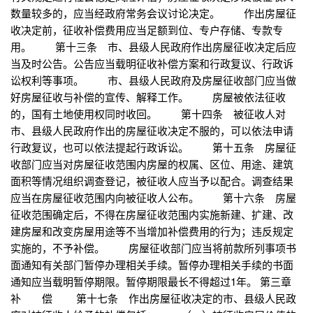
数量较多的，应当经政府常务会议讨论决定。 作出房屋征
收决定前，征收补偿费用应当足额到位、专户存储、专款专
用。 第十三条 市、县级人民政府作出房屋征收决定后应
当及时公告。公告应当载明征收补偿方案和行政复议、行政诉
讼权利等事项。 市、县级人民政府及房屋征收部门应当做
好房屋征收与补偿的宣传、解释工作。 房屋被依法征收
的，国有土地使用权同时收回。 第十四条 被征收人对
市、县级人民政府作出的房屋征收决定不服的，可以依法申请
行政复议，也可以依法提起行政诉讼。 第十五条 房屋征
收部门应当对房屋征收范围内房屋的权属、区位、用途、建筑
面积等情况组织调查登记，被征收人应当予以配合。调查结果
应当在房屋征收范围内向被征收人公布。 第十六条 房屋
征收范围确定后，不得在房屋征收范围内实施新建、扩建、改
建房屋和改变房屋用途等不当增加补偿费用的行为；违反规定
实施的，不予补偿。 房屋征收部门应当将前款所列事项书
面通知有关部门暂停办理相关手续。暂停办理相关手续的书面
通知应当载明暂停期限。暂停期限最长不得超过1年。 第三章
补 偿 第十七条 作出房屋征收决定的市、县级人民政