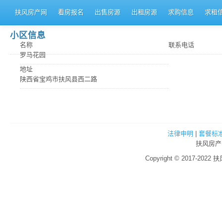
扶风房产网
看房报名
出售房源
出租房源
求购信息
求租
小区信息
名称
联系电话
罗马花园
地址
陕西省宝鸡市扶风县西二路
法律申明
|
套餐标
扶风房产
Copyright © 2017-2022 扶